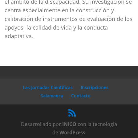
el ámbito de la discapacidad. Su investigación se
centra especialmente en la construcción y
calibración de instrumentos de evaluación de los
apoyos, la calidad de vida y la conducta
adaptativa.
Las Jornadas Científicas
Inscripciones
Salamanca
Contacto
Desarrollado por
INICO
con la tecnología
de
WordPress