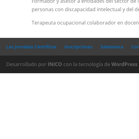
Formador y asesor a entidades del sector de 
personas con discapacidad intelectual y del des
Terapeuta ocupacional colaborador en docenc
Las Jornadas Científicas
Inscripciones
Salamanca
Con
Desarrollado por
INICO
con la tecnología de
WordPress