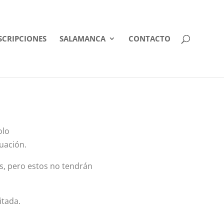
SCRIPCIONES
SALAMANCA
CONTACTO
olo
nuación.
és, pero estos no tendrán
itada.