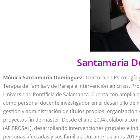
Santamaría D
Mónica Santamaría Domínguez
: Doctora en Psicología
Terapia de Familia y de Pareja e Intervención en crisis. P
Universidad Pontificia de Salamanca. Cuenta con amplia e
como personal docente investigador en el desarrollo de mú
gestión y administración de títulos propios, organización 
proyectos fin de máster. Desde el año 2004 colabora con l
(AFIBROSAL), desarrollando intervenciones grupales e indivi
personas afectadas y sus familias. Durante los años 2017 y